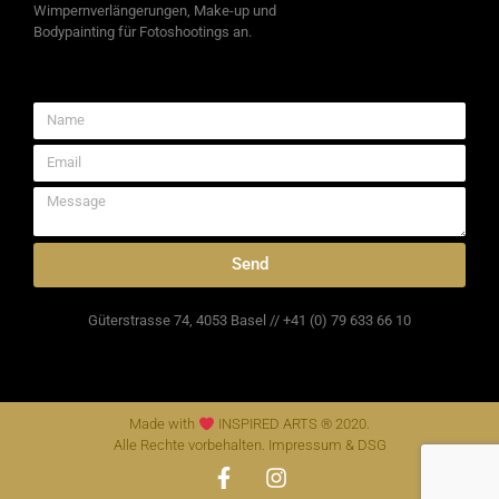
Wimpernverlängerungen, Make-up und
Bodypainting für Fotoshootings an.
Send
Güterstrasse 74, 4053 Basel // +41 (0) 79 633 66 10
Made with
INSPIRED ARTS ® 2020.
Alle Rechte vorbehalten.
Impressum
&
DSG